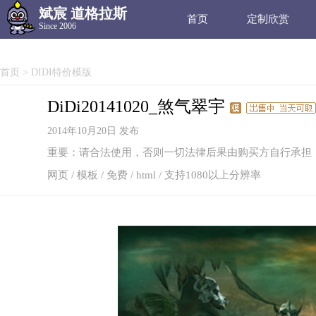
斌宸 道格拉斯
首页
定制欣赏
Since 2006
首页
>
DIDI特价模版
DiDi20141020_煞气翠宇
2014年10月20日 发布
重要：请合法使用，否则一切法律后果由购买方自行承担
网页 / 模板 / 免费
/
html
/
支持1080以上分辨率